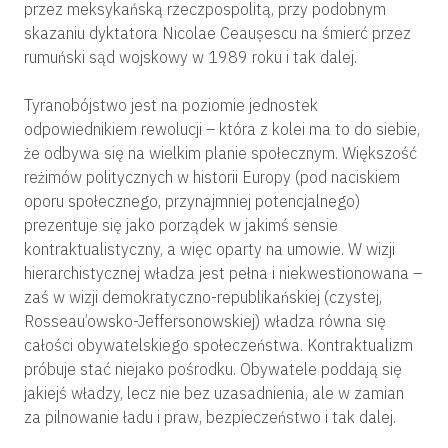
przez meksykańską rzeczpospolitą, przy podobnym
skazaniu
dyktatora Nicolae Ceaușescu na śmierć przez
rumuński sąd wojskowy w 1989 roku i tak dalej.
Tyranobójstwo jest na poziomie jednostek
odpowiednikiem rewolucji – która z kolei ma to do siebie,
że odbywa się na wielkim planie społecznym. Większość
reżimów politycznych w historii Europy (pod naciskiem
oporu społecznego, przynajmniej potencjalnego)
prezentuje się jako porządek w jakimś sensie
kontraktualistyczny, a więc oparty na umowie. W wizji
hierarchistycznej władza jest pełna i niekwestionowana –
zaś w wizji demokratyczno-republikańskiej (czystej,
Rosseau’owsko-Jeffersonowskiej) władza równa się
całości obywatelskiego społeczeństwa. Kontraktualizm
próbuje stać niejako pośrodku. Obywatele poddają się
jakiejś władzy, lecz nie bez uzasadnienia, ale w zamian
za pilnowanie ładu i praw, bezpieczeństwo i tak dalej.