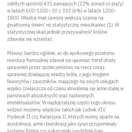
zabitych spośród 431 panujących (22%, ponad co piąty)
w latach 600-1200 i 20 z 333 (6%) w latach 1200-
1800. Władca miał zawsze większą szansę na
gwałtowną śmierć niż statystyczny mieszkaniec (1). W
statystycznej skali jednak przeżywalność królów
zdawała się wzrastać.
Mówiąc bardzo ogólnie, aż do epokowego przełomu
rewolucji francuskiej zdawał się ujawniać trend utraty
uprawnień przez społeczeństwo na rzecz coraz
sprawniej działającej władzy króla, z jego kręgiem
faworytów i zauszników, mającego na swych usługach
wojsko (zwłaszcza od czasu utrwalenia się armii stałej w
państwach absolutnych) oraz nadwornych
intelektualistów. W najdojrzalszej części tego okresu
widzieć możemy władców takich jak Ludwik XIV,
Fryderyk II czy Katarzyna II, których reżimy oparte na
arystokracji, armii i biurokracji jako żywo przypominały
systemy Putina czy Łukaszenki i podobnie były