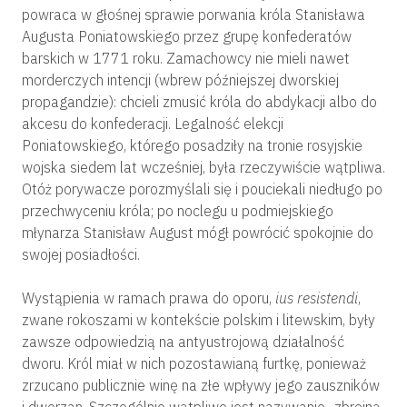
powraca w głośnej sprawie porwania króla Stanisława
Augusta Poniatowskiego przez grupę konfederatów
barskich w 1771 roku. Zamachowcy nie mieli nawet
morderczych intencji (wbrew późniejszej dworskiej
propagandzie): chcieli zmusić króla do abdykacji albo do
akcesu do konfederacji. Legalność elekcji
Poniatowskiego, którego posadziły na tronie rosyjskie
wojska siedem lat wcześniej, była rzeczywiście wątpliwa.
Otóż porywacze porozmyślali się i pouciekali niedługo po
przechwyceniu króla; po noclegu u podmiejskiego
młynarza Stanisław August mógł powrócić spokojnie do
swojej posiadłości.
Wystąpienia w ramach prawa do oporu,
ius resistendi
,
zwane rokoszami w kontekście polskim i litewskim, były
zawsze odpowiedzią na antyustrojową działalność
dworu. Król miał w nich pozostawianą furtkę, ponieważ
zrzucano publicznie winę na złe wpływy jego zauszników
i dworzan. Szczególnie wątpliwe jest nazywanie „zbrojną