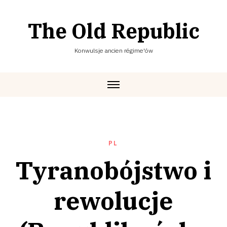
Skip
to
The Old Republic
content
Konwulsje ancien régime'ów
PL
Tyranobójstwo i
rewolucje