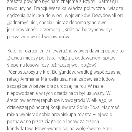
zresztą powinno być nam znajome z Rzymu, Sarmacji i
rewolucyjnej Francji. Wszelka władza polityczna i władza
sądzenia należała do wiecu wojowników. Decydowali oni
„jednomyślnie”, chociaż nieraz dopomagano owej
jednomyślności przemocą. „Król” barbarzyńców był
pierwszym wśród wojowników.
Kolejne rozróżnienie niewyraźne w owej dawnej epoce to
granica między polityką, religią a oddawaniem spraw
ślepemu losowi (czy też raczej woli bogów).
Późnostarożytny król Burgundów, według współczesnej
relacji Ammiana Marcellinusa, miał zapewniać ludowi
szczęście w bitwie oraz urodzaj na roli. W razie
niepowodzenia w tych dziedzinach był usuwany. W
średniowiecznej republice Nowogrodu Wielkiego, w
dzisiejszej północnej Rosji, święta Sofia-Boża Mądrość
miała wybierać sobie arcybiskupa miasta – jej wolę
poznawano przez ciągnięcie losów za trzech
kandydatów. Powoływano się na wolę świętej Sofii