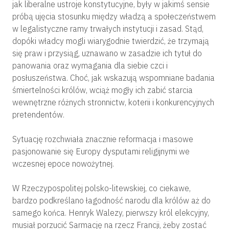
jak liberalne ustroje konstytucyjne, były w jakimś sensie
próbą ujęcia stosunku między władzą a społeczeństwem
w legalistyczne ramy trwałych instytucji i zasad. Stąd,
dopóki władcy mogli wiarygodnie twierdzić, że trzymają
się praw i przysiąg, uznawano w zasadzie ich tytuł do
panowania oraz wymagania dla siebie czci i
posłuszeństwa. Choć, jak wskazują wspomniane badania
śmiertelności królów, wciąż mogły ich zabić starcia
wewnętrzne różnych stronnictw, koterii i konkurencyjnych
pretendentów.
Sytuację rozchwiała znacznie reformacja i masowe
pasjonowanie się Europy dysputami religijnymi we
wczesnej epoce nowożytnej.
W Rzeczypospolitej polsko-litewskiej, co ciekawe,
bardzo podkreślano łagodność narodu dla królów aż do
samego końca. Henryk Walezy, pierwszy król elekcyjny,
musiał porzucić Sarmację na rzecz Francji, żeby zostać