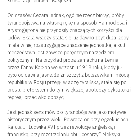
konspiracji Brutusa i Kasjusza.
Od czasów Cezara jednak, ogólnie rzecz biorąc, próby
tyranobójstwa na własną rękę na sposób Harmodiosa i
Arystogejtona nie przynosiły znaczących korzyści dla
ludów. Skala władzy stała się już dawno zbyt duża, żeby
miała w niej rozstrzygające znaczenie jednostka, a kult
męczeństwa jest zawsze poręcznym narzędziem
politycznym. Na przykład próba zamachu na Lenina
przez Fanny Kapłan we wrześniu 1918 roku, kiedy już
było od dawna jasne, że zniszczył z bolszewikami młodą
republikę w Rosji i przejął władzę tyrańską, stała się po
prostu pretekstem do tym większej apoteozy dyktatora i
represji przeciwko opozycji.
Jest jednak sens mówić o tyranobójstwie jako motywie
historycznym przez wieki. Powraca on przy egzekucjach
Karola I i Ludwika XVI przez rewolucje angielską i
francuską, przy rozstrzelaniu obu „cesarzy” Meksyku