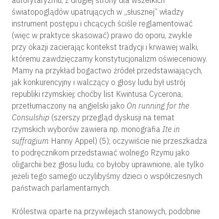
światopoglądów upatrujących w „słusznej” władzy
instrument postępu i chcących ściśle reglamentować
(więc w praktyce skasować) prawo do oporu, zwykle
przy okazji zacierając kontekst tradycji i krwawej walki,
któremu zawdzięczamy konstytucjonalizm oświeceniowy.
Mamy na przykład bogactwo źródeł przedstawiających,
jak konkurencyjny i walczący o głosy ludu był ustrój
republiki rzymskiej; choćby list Kwintusa Cycerona,
przetłumaczony na angielski jako
On running for the
Consulship
(szerszy przegląd dyskusji na temat
rzymskich wyborów zawiera np. monografia
Ite in
suffragium
Hanny Appel) (5); oczywiście nie przeszkadza
to podręcznikom przedstawiać wolnego Rzymu jako
oligarchii bez głosu ludu, co byłoby uprawnione, ale tylko
jeżeli tego samego uczylibyśmy dzieci o współczesnych
państwach parlamentarnych.
Królestwa oparte na przywilejach stanowych, podobnie