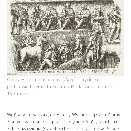
Germańskie zgromadzenie (
thing
) na rycinie na
podstawie fragmentu Kolumny Marka Aureliusza z ok.
193 r. n.e.
Węgry wprowadzają do Europy Wschodniej szereg praw
znanych wcześniej na piśmie jedynie z Anglii, takich jak
zakaz uwięzienia (szlachty) bez procesu – co w Polsce