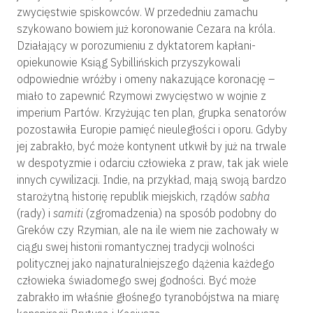
zwycięstwie spiskowców. W przededniu zamachu
szykowano bowiem już koronowanie Cezara na króla.
Działający w porozumieniu z dyktatorem kapłani-
opiekunowie Ksiąg Sybillińskich przyszykowali
odpowiednie wróżby i omeny nakazujące koronację –
miało to zapewnić Rzymowi zwycięstwo w wojnie z
imperium Partów. Krzyżując ten plan, grupka senatorów
pozostawiła Europie pamięć nieuległości i oporu. Gdyby
jej zabrakło, być może kontynent utkwił by już na trwale
w despotyzmie i odarciu człowieka z praw, tak jak wiele
innych cywilizacji. Indie, na przykład, mają swoją bardzo
starożytną historię republik miejskich, rządów
sabha
(rady) i
samiti
(zgromadzenia) na sposób podobny do
Greków czy Rzymian, ale na ile wiem nie zachowały w
ciągu swej historii romantycznej tradycji wolności
politycznej jako najnaturalniejszego dążenia każdego
człowieka świadomego swej godności. Być może
zabrakło im właśnie głośnego tyranobójstwa na miarę