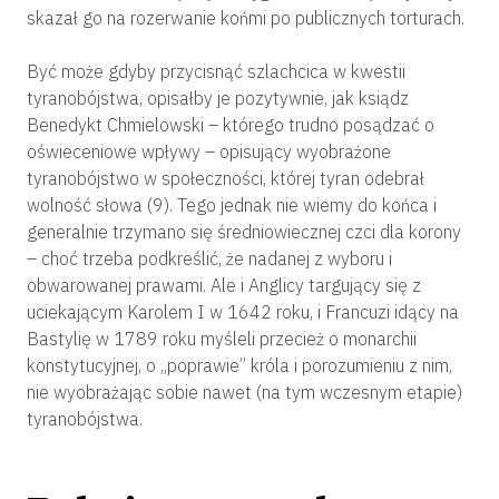
skazał go na rozerwanie końmi po publicznych torturach.
Być może gdyby przycisnąć szlachcica w kwestii
tyranobójstwa, opisałby je pozytywnie, jak ksiądz
Benedykt Chmielowski – którego trudno posądzać o
oświeceniowe wpływy – opisujący wyobrażone
tyranobójstwo w społeczności, której tyran odebrał
wolność słowa (9). Tego jednak nie wiemy do końca i
generalnie trzymano się średniowiecznej czci dla korony
– choć trzeba podkreślić, że nadanej z wyboru i
obwarowanej prawami. Ale i Anglicy targujący się z
uciekającym Karolem I w 1642 roku, i Francuzi idący na
Bastylię w 1789 roku myśleli przecież o monarchii
konstytucyjnej, o „poprawie” króla i porozumieniu z nim,
nie wyobrażając sobie nawet (na tym wczesnym etapie)
tyranobójstwa.