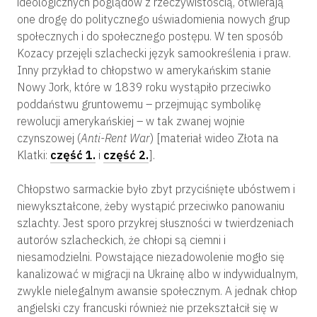
ideologicznych poglądów z rzeczywistością, otwierają
one drogę do politycznego uświadomienia nowych grup
społecznych i do społecznego postępu. W ten sposób
Kozacy przejęli szlachecki język samookreślenia i praw.
Inny przykład to chłopstwo w amerykańskim stanie
Nowy Jork, które w 1839 roku wystąpiło przeciwko
poddaństwu gruntowemu – przejmując symbolikę
rewolucji amerykańskiej – w tak zwanej wojnie
czynszowej (
Anti-Rent War
) [materiał wideo Złota na
Klatki:
część 1.
i
część 2.
].
Chłopstwo sarmackie było zbyt przyciśnięte ubóstwem i
niewykształcone, żeby wystąpić przeciwko panowaniu
szlachty. Jest sporo przykrej słuszności w twierdzeniach
autorów szlacheckich, że chłopi są ciemni i
niesamodzielni. Powstające niezadowolenie mogło się
kanalizować w migracji na Ukrainę albo w indywidualnym,
zwykle nielegalnym awansie społecznym. A jednak chłop
angielski czy francuski również nie przekształcił się w