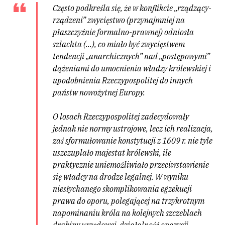
Często podkreśla się, że w konflikcie „rządzący-
rządzeni” zwycięstwo (przynajmniej na
płaszczyźnie formalno-prawnej) odniosła
szlachta (…), co miało być zwycięstwem
tendencji „anarchicznych” nad „postępowymi”
dążeniami do umocnienia władzy królewskiej i
upodobnienia Rzeczypospolitej do innych
państw nowożytnej Europy
.
O losach Rzeczypospolitej zadecydowały
jednak nie normy ustrojowe, lecz ich realizacja,
zaś sformułowanie konstytucji z 1609 r. nie tyle
uszczuplało majestat królewski, ile
praktycznie uniemożliwiało przeciwstawienie
się władcy na drodze legalnej. W wyniku
niesłychanego skomplikowania egzekucji
prawa do oporu, polegającej na trzykrotnym
napominaniu króla na kolejnych szczeblach
drabiny urzędowej, działalność opozycji