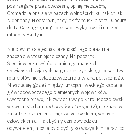
postrzegane przez ówczesną opinię niezależną.
Gromadziła ona się w oazach wolności druku, takich jak
Niderlandy. Nieostrożni, tacy jak francuski pisarz
Dubourg
de La Cassagne, mogli bez sądu wylądować i umrzeć
młodo w Bastylii.
Nie powinno się jednak przenosić tego obrazu na
znacznie wcześniejsze czasy. Na początku
Średniowiecza, wśród plemion germańskich i
słowiańskich żyjących na gruzach rzymskiego cesarstwa,
rola królów nie była zazwyczaj rolą tyrana politycznego.
Mieściła się gdzieś między funkcjami wielkiego kapłana i
głównodowodzącego plemiennych wojowników.
Ówczesne prawo, jak zwraca uwagę Karol Modzelewski
w swoim studium
Barbarzyńska Europa
(2), nie znało w
zasadzie rozróżnienia między wojownikiem, wolnym
człowiekiem a – jak byśmy dziś powiedzieli –
obywatelem; można było być tylko wszystkim na raz, co