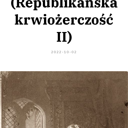
(Republikańska
krwiożerczość
II)
2024-
2022-10-02
04-
02