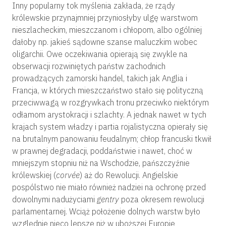
Inny popularny tok myślenia zakłada, że rządy
królewskie przynajmniej przyniosłyby ulgę warstwom
nieszlacheckim, mieszczanom i chłopom, albo ogólniej
dałoby np. jakieś sądowne szanse maluczkim wobec
oligarchii. Owe oczekiwania opierają się zwykle na
obserwacji rozwiniętych państw zachodnich
prowadzących zamorski handel, takich jak Anglia i
Francja, w których mieszczaństwo stało się polityczną
przeciwwagą w rozgrywkach tronu przeciwko niektórym
odłamom arystokracji i szlachty. A jednak nawet w tych
krajach system władzy i partia rojalistyczna opierały się
na brutalnym panowaniu feudalnym; chłop francuski tkwił
w prawnej degradacji, poddaństwie i nawet, choć w
mniejszym stopniu niż na Wschodzie, pańszczyźnie
królewskiej (
corvée
) aż do Rewolucji. Angielskie
pospólstwo nie miało również nadziei na ochronę przed
dowolnymi nadużyciami
gentry
poza okresem rewolucji
parlamentarnej. Wciąż położenie dolnych warstw było
względnie nieco lepsze niż w uboższej Europie