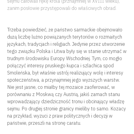
sejmu całowali rękę króla (prznajmniej w XVIII wieku),
zanim posłowie przystępowali do właściwych obrad.
Trzeba powiedzieć, że państwo sarmackie obejmowało
dużą liczbę luźno powiązanych terytoriów o rozmaitych
językach, tradycjach i religiach. Jedynie przez utworzenie
tego związku Polska i Litwa były się w stanie utrzymać w
trudnym środowisku Europy Wschodniej. Tym, co mogło
połączyć interesy pruskiego kupca i szlachica spod
Smoleńska, był właśnie ustrój realizujący wolę i interesy
społeczeństwa, a przynajmniej jego wyższych warstw.
Nie jest jasne, co miałby tej mozaice zaoferować, w
porównaniu z Moskwą czy Austrią, jakiś zamach stanu
wprowadzający dziedziczność tronu i obcinający władzę
sejmu. Po drugiej stronie granicy mieliby to samo. Kozacy
na przykład, wyzuci z praw politycznych i decyzji w
państwie, przeszli na stronę caratu.