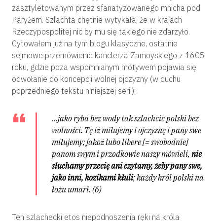
zasztyletowanym przez sfanatyzowanego mnicha pod
Paryżem. Szlachta chętnie wytykała, że w krajach
Rzeczypospolitej nic by mu się takiego nie zdarzyło.
Cytowałem już na tym blogu klasyczne, ostatnie
sejmowe przemówienie kanclerza Zamoyskiego z 1605
roku, gdzie poza wspomnianym motywem pojawia się
odwołanie do koncepcji wolnej ojczyzny (w duchu
poprzedniego tekstu niniejszej serii):
…jako ryba bez wody tak szlachcic polski bez
wolności. Tę iż miłujemy i ojczyznę i pany swe
miłujemy; jakoż lubo libere
[= swobodnie]
panom swym i przodkowie naszy mówieli,
nie
słuchamy przecię ani czytamy, żeby pany swe,
jako inni, kozikami kłuli
; każdy król polski na
łożu umarł.
(6)
Ten szlachecki etos niepodnoszenia ręki na króla