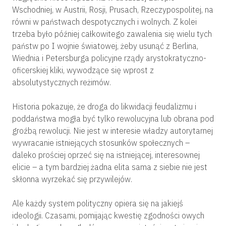
Wschodniej, w Austrii, Rosji, Prusach, Rzeczypospolitej, na
równi w państwach despotycznych i wolnych. Z kolei
trzeba było później całkowitego zawalenia się wielu tych
państw po I wojnie światowej, żeby usunąć z Berlina,
Wiednia i Petersburga policyjne rządy arystokratyczno-
oficerskiej kliki, wywodzące się wprost z
absolutystycznych reżimów.
Historia pokazuje, że droga do likwidacji feudalizmu i
poddaństwa mogła być tylko rewolucyjna lub obrana pod
groźbą rewolucji. Nie jest w interesie władzy autorytarnej
wywracanie istniejących stosunków społecznych –
daleko prościej oprzeć się na istniejącej, interesownej
elicie – a tym bardziej żadna elita sama z siebie nie jest
skłonna wyrzekać się przywilejów.
Ale każdy system polityczny opiera się na jakiejś
ideologii. Czasami, pomijając kwestię zgodności owych