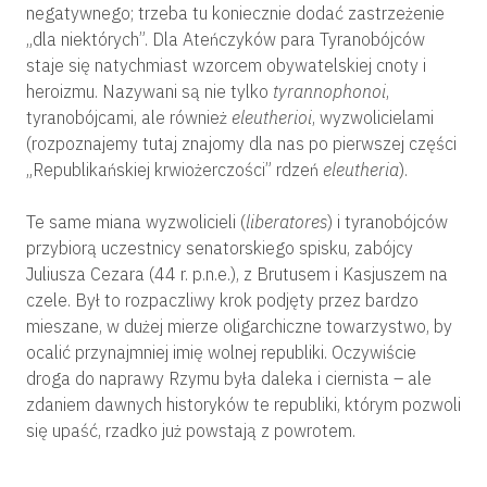
negatywnego; trzeba tu koniecznie dodać zastrzeżenie
„dla niektórych”. Dla Ateńczyków para Tyranobójców
staje się natychmiast wzorcem obywatelskiej cnoty i
heroizmu. Nazywani są nie tylko
tyrannophonoi
,
tyranobójcami, ale również
eleutherioi
, wyzwolicielami
(rozpoznajemy tutaj znajomy dla nas po pierwszej części
„Republikańskiej krwiożerczości” rdzeń
eleutheria
).
Te same miana wyzwolicieli (
liberatores
) i tyranobójców
przybiorą uczestnicy senatorskiego spisku, zabójcy
Juliusza Cezara (44 r. p.n.e.), z Brutusem i Kasjuszem na
czele. Był to rozpaczliwy krok podjęty przez bardzo
mieszane, w dużej mierze oligarchiczne towarzystwo, by
ocalić przynajmniej imię wolnej republiki. Oczywiście
droga do naprawy Rzymu była daleka i ciernista – ale
zdaniem dawnych historyków te republiki, którym pozwoli
się upaść, rzadko już powstają z powrotem.