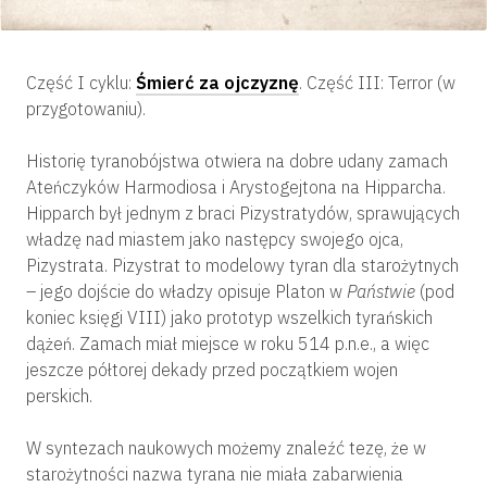
Część I cyklu:
Śmierć za ojczyznę
. Część III: Terror (w
przygotowaniu).
Historię tyranobójstwa otwiera na dobre udany zamach
Ateńczyków Harmodiosa i Arystogejtona na Hipparcha.
Hipparch był jednym z braci Pizystratydów, sprawujących
władzę nad miastem jako następcy swojego ojca,
Pizystrata. Pizystrat to modelowy tyran dla starożytnych
– jego dojście do władzy opisuje Platon w
Państwie
(pod
koniec księgi VIII) jako prototyp wszelkich tyrańskich
dążeń. Zamach miał miejsce w roku 514 p.n.e., a więc
jeszcze półtorej dekady przed początkiem wojen
perskich.
W syntezach naukowych możemy znaleźć tezę, że w
starożytności nazwa tyrana nie miała zabarwienia