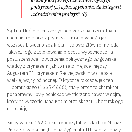
politycznej (…) był[a] spychan[a] do kategorii
„zdradzieckich praktyk”.
(8)
Sąd nad królem musiał być poprzedzony trzykrotnym
upomnieniem przez prymasa – mianowanego jak
wszyscy biskupi przez króla – co było głównie metodą
faktycznego zablokowania procesu wypowiedzenia
posłuszeństwa i otworzenia politycznego targowiska
władcy z prymasem, jak to miało miejsce między
Augustem II i prymasem Radziejowskim w chaosie
wielkiej wojny północnej. Faktyczne rokosze, jak ten
Lubomirskiego (1665-1666), miały przez to charakter
pozaprawny i były poniekąd wymierzone nawet w sejm,
który na życzenie Jana Kazimierza skazał Lubomirskiego
na banicję.
Kiedy w roku 1620 roku niepoczytalny szlachcic Michał
Piekarski zamachnął się na Zygmunta III, sąd sejmowy