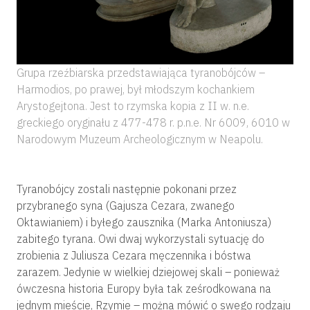
Grupa rzeźbiarska przedstawiająca tyranobójców –
Harmodios, po prawej, był młodszym kochankiem
Arystogejtona. Jest to rzymska kopia z II w. n.e.
greckiego oryginału z 477-478 r. p.n.e. Nr 6009, 6010 w
Narodowym Muzeum Archeologicznym w Neapolu.
Tyranobójcy zostali następnie pokonani przez
przybranego syna (Gajusza Cezara, zwanego
Oktawianiem) i byłego zausznika (Marka Antoniusza)
zabitego tyrana. Owi dwaj wykorzystali sytuację do
zrobienia z Juliusza Cezara męczennika i bóstwa
zarazem. Jedynie w wielkiej dziejowej skali – ponieważ
ówczesna historia Europy była tak ześrodkowana na
jednym mieście, Rzymie – można mówić o swego rodzaju