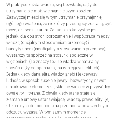
W praktyce każda władza, siłą bezwładu, dąży do
utrzymania się możliwie najmniejszym kosztem.
Zazwyczaj mieści się w tym utrzymanie przynajmniej
ogólnego wrażenia, że niektórzy przestępcy zostaną, być
może, czasem, ukarani. Zasadniczo korzystne jest
jednak, dla obu stron, porozumienie i współpraca między
władzą (oficjalnym stosowaniem przemocy) i
bandytyzmem (nieoficjalnym stosowaniem przemocy);
wystarczy tu spojrzeć na stosunki społeczne w
więzieniach. (To znaczy też, że władza w naturalny
sposób dąży do oparcia się na istniejących elitach).
Jednak kiedy dana elita władzy gnębi i lekceważy
ludność w sposób zupełnie jawny i bezwstydny, nawet
umiarkowane elementy są skłonne widzieć w przywódcy
owej elity – tyrana. Z chwilą kiedy jasne staje się
złamanie umowy ustanawiającej władzę, prawo elity i jej
sił zbrojnych do monopolu na przemoc w powszechnym
odczuciu wygasa. W tym samym momencie