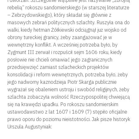
rebelią” rokoszu sandomierskiego (w starszej literaturze
– Zebrzydowskiego), który składał się głównie z
masowych zebrań politycznych szlachty. Ruszyła ona do
walki, kiedy hetman Żółkiewski odciągnął już wojsko od
obrony tureckiej granicy, żeby zaangażować je w
wewnętrzny konflikt. A wcześniej potrzeba było, by
Zygmunt III zerwał i rozpuścił sejm 1606 roku, kiedy
posłowie nie chcieli omawiać jego zagranicznych
przedsięwzięć zamiast szlacheckich projektów
konsolidacji i reform wewnętrznych, potrzeba było, żeby
jego nadworny kaznodzieja Piotr Skarga publicznie
wygrażał się obaleniem ustroju i swobód religijnych, żeby
szlachta zobaczyła wolność Rzeczypospolitej chwiejącą
się na krawędzi upadku. Po rokoszu sandomierskim
ustawodawstwo z lat 1607 i 1609 (7) stępiło oficjalne
prawo oporu do poziomu nieistotności. Jak pisze historyk
Urszula Augustyniak: