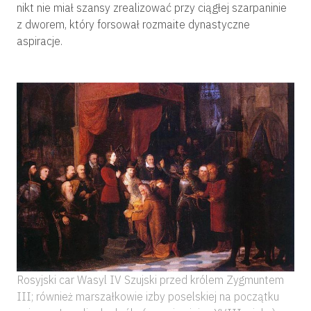
nikt nie miał szansy zrealizować przy ciągłej szarpaninie
z dworem, który forsował rozmaite dynastyczne
aspiracje.
Rosyjski car Wasyl IV Szujski przed królem Zygmuntem
III; również marszałkowie izby poselskiej na początku