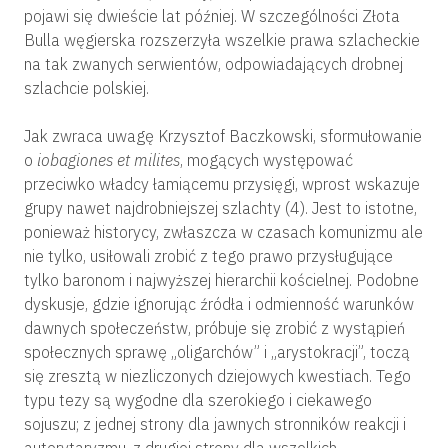
pojawi się dwieście lat później. W szczególności Złota
Bulla węgierska rozszerzyła wszelkie prawa szlacheckie
na tak zwanych serwientów, odpowiadających drobnej
szlachcie polskiej.
Jak zwraca uwagę Krzysztof Baczkowski, sformułowanie
o
iobagiones et milites
, mogących występować
przeciwko władcy łamiącemu przysięgi, wprost wskazuje
grupy nawet najdrobniejszej szlachty (4). Jest to istotne,
ponieważ historycy, zwłaszcza w czasach komunizmu ale
nie tylko, usiłowali zrobić z tego prawo przysługujące
tylko baronom i najwyższej hierarchii kościelnej. Podobne
dyskusje, gdzie ignorując źródła i odmienność warunków
dawnych społeczeństw, próbuje się zrobić z wystąpień
społecznych sprawę „oligarchów” i „arystokracji”, toczą
się zresztą w niezliczonych dziejowych kwestiach. Tego
typu tezy są wygodne dla szerokiego i ciekawego
sojuszu; z jednej strony dla jawnych stronników reakcji i
autorytaryzmu, z drugiej strony dla wszelkich