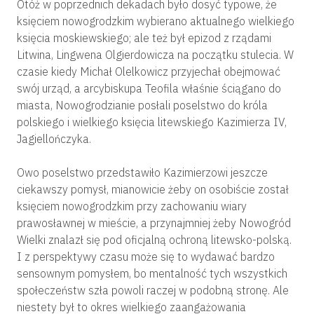
Otóż w poprzednich dekadach było dosyć typowe, że
księciem nowogrodzkim wybierano aktualnego wielkiego
księcia moskiewskiego; ale też był epizod z rządami
Litwina, Lingwena Olgierdowicza na początku stulecia. W
czasie kiedy Michał Olelkowicz przyjechał obejmować
swój urząd, a arcybiskupa Teofila właśnie ściągano do
miasta, Nowogrodzianie posłali poselstwo do króla
polskiego i wielkiego księcia litewskiego Kazimierza IV,
Jagiellończyka.
Owo poselstwo przedstawiło Kazimierzowi jeszcze
ciekawszy pomysł, mianowicie żeby on osobiście został
księciem nowogrodzkim przy zachowaniu wiary
prawosławnej w mieście, a przynajmniej żeby Nowogród
Wielki znalazł się pod oficjalną ochroną litewsko-polską.
I z perspektywy czasu może się to wydawać bardzo
sensownym pomysłem, bo mentalność tych wszystkich
społeczeństw szła powoli raczej w podobną stronę. Ale
niestety był to okres wielkiego zaangażowania