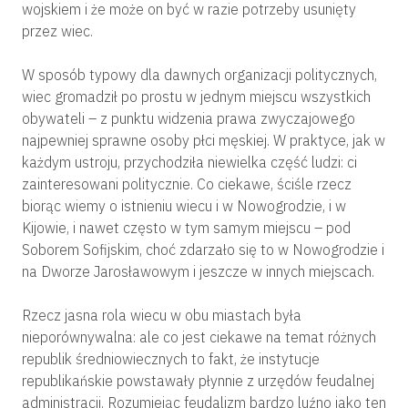
wojskiem i że może on być w razie potrzeby usunięty
przez wiec.
W sposób typowy dla dawnych organizacji politycznych,
wiec gromadził po prostu w jednym miejscu wszystkich
obywateli – z punktu widzenia prawa zwyczajowego
najpewniej sprawne osoby płci męskiej. W praktyce, jak w
każdym ustroju, przychodziła niewielka część ludzi: ci
zainteresowani politycznie. Co ciekawe, ściśle rzecz
biorąc wiemy o istnieniu wiecu i w Nowogrodzie, i w
Kijowie, i nawet często w tym samym miejscu – pod
Soborem Sofijskim, choć zdarzało się to w Nowogrodzie i
na Dworze Jarosławowym i jeszcze w innych miejscach.
Rzecz jasna rola wiecu w obu miastach była
nieporównywalna: ale co jest ciekawe na temat różnych
republik średniowiecznych to fakt, że instytucje
republikańskie powstawały płynnie z urzędów feudalnej
administracji. Rozumiejąc feudalizm bardzo luźno jako ten