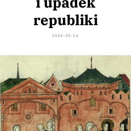
i upadek
republiki
2025-
2024-03-16
07-
05