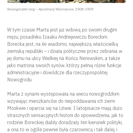
Nowogrodzki targ – Apollinarij Wasniecow, 1908-1909.
W tym czasie Marta jest już wdową po swoim drugim
mężu, posadniku Izaaku Andriejewiczu Boreckim.
Borecka jest, na ile wiadomo, największą właścicielką
ziemską republiki – i działa politycznie przez zebrania w
jej domu na ulicy Wielkiej na Końcu Nerewskim, a także
jako matrona swoich synów, którzy pełnią różne funkcje
administracyjne i dowódcze dla rzeczypospolitej
Nowogrodu.
Marta z synami występowała na wiecu nowogrodzkim
wzywając mieszkańców do niepoddawania ich ziemi
Moskwie i oparcia się na Litwie. I latopisarze mają dużo
strasznych sensacyjnych historii do opowiedzenia, jak to
rodzinie Boreckiej diabły doradzały ten kierunek polityki,
a ona to w ogóle pewnie była czarownicą i tak dalej, i