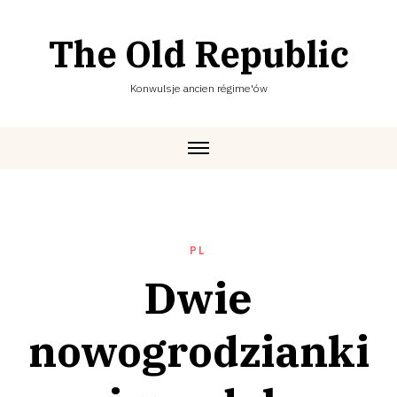
Skip
to
The Old Republic
content
Konwulsje ancien régime'ów
PL
Dwie
nowogrodzianki