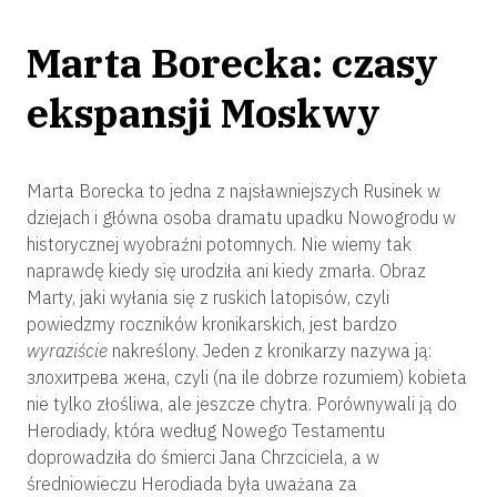
Marta Borecka: czasy
ekspansji Moskwy
Marta Borecka to jedna z najsławniejszych Rusinek w
dziejach i główna osoba dramatu upadku Nowogrodu w
historycznej wyobraźni potomnych. Nie wiemy tak
naprawdę kiedy się urodziła ani kiedy zmarła. Obraz
Marty, jaki wyłania się z ruskich latopisów, czyli
powiedzmy roczników kronikarskich, jest bardzo
wyraziście
nakreślony. Jeden z kronikarzy nazywa ją:
злохитрева жена, czyli (na ile dobrze rozumiem) kobieta
nie tylko złośliwa, ale jeszcze chytra. Porównywali ją do
Herodiady, która według Nowego Testamentu
doprowadziła do śmierci Jana Chrzciciela, a w
średniowieczu Herodiada była uważana za