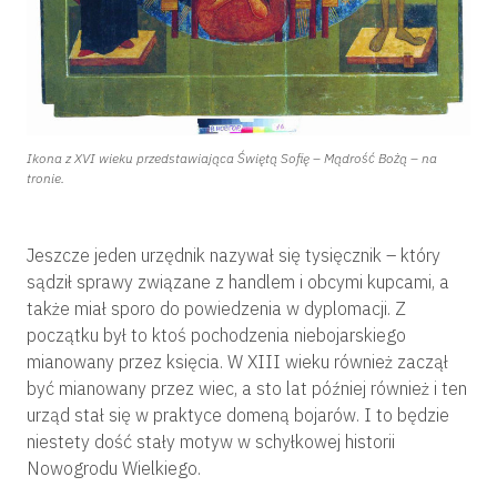
Ikona z XVI wieku przedstawiająca Świętą Sofię – Mądrość Bożą – na
tronie.
Jeszcze jeden urzędnik nazywał się tysięcznik – który
sądził sprawy związane z handlem i obcymi kupcami, a
także miał sporo do powiedzenia w dyplomacji. Z
początku był to ktoś pochodzenia niebojarskiego
mianowany przez księcia. W XIII wieku również zaczął
być mianowany przez wiec, a sto lat później również i ten
urząd stał się w praktyce domeną bojarów. I to będzie
niestety dość stały motyw w schyłkowej historii
Nowogrodu Wielkiego.