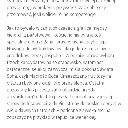
sytuacjach. Poza tym posadnik z racji swojej naczelnej
pozycji mógł w praktyce przywłaszczać sobie czy
przejmować, jeśli wolicie, różne kompetencje.
Jak to bywało w tamtych czasach, granica między
hierarchią państwową i kościelną nie była jakoś
specjalnie dostrzegana i prawosławny arcybiskup
Nowogrodu był traktowany jako jeden z naczelnych
urzędników rzeczypospolitej. Wiec miał prawo wyboru
trzech kandydatów na to stanowisko, natomiast
ostatecznej selekcji zazwyczaj miała dokonać święta
Sofia, czyli Mądrość Boża. Umieszczano trzy losy na
ołtarzu i były one ciągnięte przez ślepca. Ostatni
pozostały los przesądzał o obsadzie urzędu
arcybiskupiego. Jest to przykład upodobania z jednej
strony do losowości, z drugiej strony do boskich decyzji w
wielu dawnych ustrojach – podobne zjawiska można
zobaczyć na przykład w republice weneckiej.