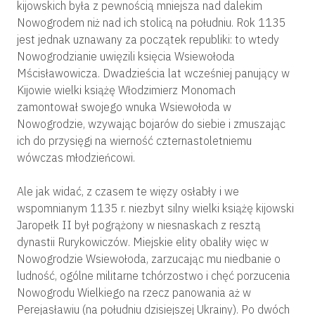
kijowskich była z pewnością mniejsza nad dalekim
Nowogrodem niż nad ich stolicą na południu. Rok 1135
jest jednak uznawany za początek republiki: to wtedy
Nowogrodzianie uwięzili księcia Wsiewołoda
Mścisławowicza. Dwadzieścia lat wcześniej panujący w
Kijowie wielki książę Włodzimierz Monomach
zamontował swojego wnuka Wsiewołoda w
Nowogrodzie, wzywając bojarów do siebie i zmuszając
ich do przysięgi na wierność czternastoletniemu
wówczas młodzieńcowi.
Ale jak widać, z czasem te więzy osłabły i we
wspomnianym 1135 r. niezbyt silny wielki książę kijowski
Jaropełk II był pogrążony w niesnaskach z resztą
dynastii Rurykowiczów. Miejskie elity obaliły więc w
Nowogrodzie Wsiewołoda, zarzucając mu niedbanie o
ludność, ogólne militarne tchórzostwo i chęć porzucenia
Nowogrodu Wielkiego na rzecz panowania aż w
Perejasławiu (na południu dzisiejszej Ukrainy). Po dwóch