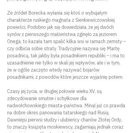
Ze źródeł Borecka wyłania się ktoś o wybujałym
charakterze ruskiego magnata z Sienkiewiczowskiej
powieści. Podobno jak się dowiedziała, że jej dwóch
synów z pierwszego małżeństwa zginęło za jeziorem
Onega, to kazała tam spalić kilka wsi w ramach zemsty –
czy odbicia sobie straty. Tradycyjnie nazywa się Martę
posadnicą, tak jakby była posadnikiem republiki – i ma to
uzasadnienie nie tylko w skali jej wpływów, ale i w tym,
że w ogóle zaczęto wtedy nazywać bojarów
posadnikami, z powodów które jeszcze wyjaśnię potem.
Czasy jej życia, w drugiej połowie wieku XV, są
zdecydowanie smutne i schyłkowe dla
nadwołchowskiego miasta-państwa. Minął już co prawda
na dobre okres panowania tatarskiego nad Rusią.
Dawniejsi pierwsi słudzy i ulubieńcy chanów Złotej Ordy,
to znaczy książęta moskiewscy, zagarniają jednak coraz