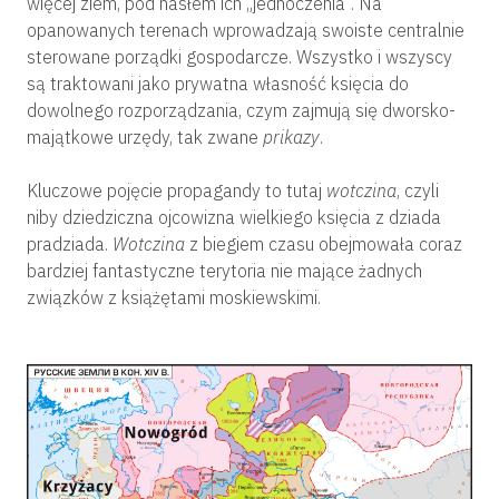
więcej ziem, pod hasłem ich „jednoczenia”. Na
opanowanych terenach wprowadzają swoiste centralnie
sterowane porządki gospodarcze. Wszystko i wszyscy
są traktowani jako prywatna własność księcia do
dowolnego rozporządzania, czym zajmują się dworsko-
majątkowe urzędy, tak zwane
prikazy
.
Kluczowe pojęcie propagandy to tutaj
wotczina
, czyli
niby dziedziczna ojcowizna wielkiego księcia z dziada
pradziada.
Wotczina
z biegiem czasu obejmowała coraz
bardziej fantastyczne terytoria nie mające żadnych
związków z książętami moskiewskimi.