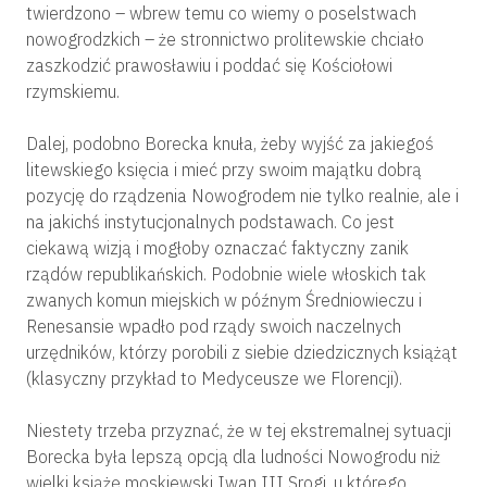
twierdzono – wbrew temu co wiemy o poselstwach
nowogrodzkich – że stronnictwo prolitewskie chciało
zaszkodzić prawosławiu i poddać się Kościołowi
rzymskiemu.
Dalej, podobno Borecka knuła, żeby wyjść za jakiegoś
litewskiego księcia i mieć przy swoim majątku dobrą
pozycję do rządzenia Nowogrodem nie tylko realnie, ale i
na jakichś instytucjonalnych podstawach. Co jest
ciekawą wizją i mogłoby oznaczać faktyczny zanik
rządów republikańskich. Podobnie wiele włoskich tak
zwanych komun miejskich w późnym Średniowieczu i
Renesansie wpadło pod rządy swoich naczelnych
urzędników, którzy porobili z siebie dziedzicznych książąt
(klasyczny przykład to Medyceusze we Florencji).
Niestety trzeba przyznać, że w tej ekstremalnej sytuacji
Borecka była lepszą opcją dla ludności Nowogrodu niż
wielki książę moskiewski Iwan III Srogi, u którego