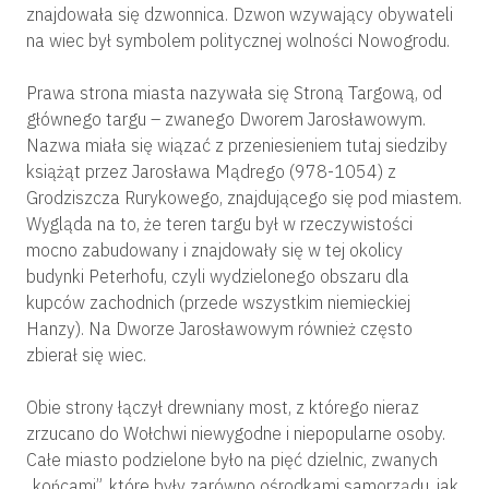
znajdowała się dzwonnica. Dzwon wzywający obywateli
na wiec był symbolem politycznej wolności Nowogrodu.
Prawa strona miasta nazywała się Stroną Targową, od
głównego targu – zwanego Dworem Jarosławowym.
Nazwa miała się wiązać z przeniesieniem tutaj siedziby
książąt przez Jarosława Mądrego (978-1054) z
Grodziszcza Rurykowego, znajdującego się pod miastem.
Wygląda na to, że teren targu był w rzeczywistości
mocno zabudowany i znajdowały się w tej okolicy
budynki Peterhofu, czyli wydzielonego obszaru dla
kupców zachodnich (przede wszystkim niemieckiej
Hanzy). Na Dworze Jarosławowym również często
zbierał się wiec.
Obie strony łączył drewniany most, z którego nieraz
zrzucano do Wołchwi niewygodne i niepopularne osoby.
Całe miasto podzielone było na pięć dzielnic, zwanych
„końcami”, które były zarówno ośrodkami samorządu, jak