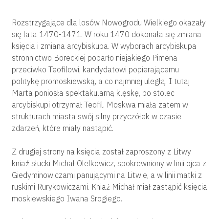
Rozstrzygające dla losów Nowogrodu Wielkiego okazały
się lata 1470-1471. W roku 1470 dokonała się zmiana
księcia i zmiana arcybiskupa. W wyborach arcybiskupa
stronnictwo Boreckiej poparło niejakiego Pimena
przeciwko Teofilowi, kandydatowi popierającemu
politykę promoskiewską, a co najmniej uległą. I tutaj
Marta poniosła spektakularną klęskę, bo stolec
arcybiskupi otrzymał Teofil. Moskwa miała zatem w
strukturach miasta swój silny przyczółek w czasie
zdarzeń, które miały nastąpić.
Z drugiej strony na księcia został zaproszony z Litwy
kniaź słucki Michał Olelkowicz, spokrewniony w linii ojca z
Giedyminowiczami panującymi na Litwie, a w linii matki z
ruskimi Rurykowiczami. Kniaź Michał miał zastąpić księcia
moskiewskiego Iwana Srogiego.