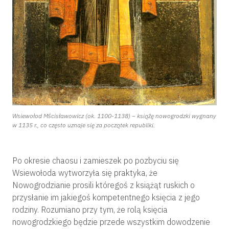
Wsiewołod Mścisławowicz (ok. 1100-1138) – książę nowogrodzki wygnany
w 1135 r., co często uznaje się za początek republiki.
Po okresie chaosu i zamieszek po pozbyciu się
Wsiewołoda wytworzyła się praktyka, że
Nowogrodzianie prosili któregoś z książąt ruskich o
przysłanie im jakiegoś kompetentnego księcia z jego
rodziny. Rozumiano przy tym, że rolą księcia
nowogrodzkiego będzie przede wszystkim dowodzenie