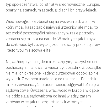
typ społeczeństwa, co istniał w średniowiecznej Europie,
oparty na stanach, miastach, gildiach i ich przywilejach.
Wiec nowogrodzki zbierał się na wezwanie dzwonu, w
który mogli kazać zabić najwyżsi urzędnicy, ale mogli to
też zrobić poszczególni mieszkańcy w razie potrzeby
zebrania się miasta na naradę. W praktyce, jak to bywa
do dziś, wiec był zazwyczaj zdominowany przez bojarów
i tego typu miejscową elitę.
Najważniejszym urzędem nieksiążęcym, i wszystkie one
pochodziły z mianowania wiecu, był posadnik. Z początku
nie miał on określonej kadencji: urzędował dopóki go nie
wyrzucili. Z czasem ustalono ją na rok czasu. Posadnik
miał przewodniczyć obradom wiecu, odgrywał też rolę w
sądownictwie. Ówczesna wrażliwość w Europie w ogóle
nie oddzielała sądownictwa od innej władzy, zatem
zarówno wiec, jak i książę też sądzili w różnych