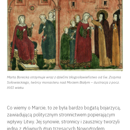
Marta Borecka otrzymuje wraz z dziećmi błogosławieństwo od św. Zozyma
Sołowieckiego, twórcy monasteru nad Morzem Białym – ilustracja z pocz.
XVII wieku
Co wiemy o Marcie, to że była bardzo bogatą bojarzycą,
zawiadującą politycznym stronnictwem popierającym
wpływy Litwy. Jej synowie, stronnicy i zausznicy tworzyli
jedną z głównych grup trzęsących Nowogrodem.