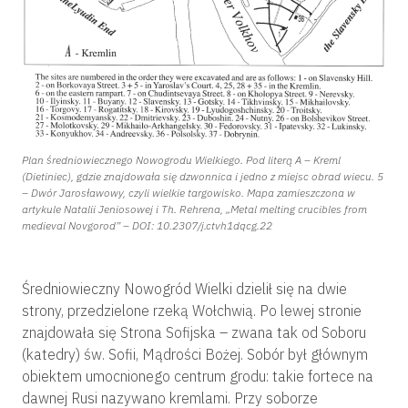
Plan średniowiecznego Nowogrodu Wielkiego. Pod literą A – Kreml
(Dietiniec), gdzie znajdowała się dzwonnica i jedno z miejsc obrad wiecu. 5
– Dwór Jarosławowy, czyli wielkie targowisko. Mapa zamieszczona w
artykule Natalii Jeniosowej i Th. Rehrena, „Metal melting crucibles from
medieval Novgorod” – DOI: 10.2307/j.ctvh1dqcg.22
Średniowieczny Nowogród Wielki dzielił się na dwie
strony, przedzielone rzeką Wołchwią. Po lewej stronie
znajdowała się Strona Sofijska – zwana tak od Soboru
(katedry) św. Sofii, Mądrości Bożej. Sobór był głównym
obiektem umocnionego centrum grodu: takie fortece na
dawnej Rusi nazywano kremlami. Przy soborze