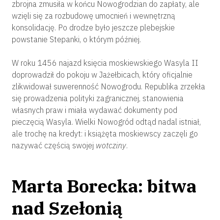
zbrojna zmusiła w końcu Nowogrodzian do zapłaty, ale
wzięli się za rozbudowę umocnień i wewnętrzną
konsolidację. Po drodze było jeszcze plebejskie
powstanie Stepanki, o którym później.
W roku 1456 najazd księcia moskiewskiego Wasyla II
doprowadził do pokoju w Jażełbicach, który oficjalnie
zlikwidował suwerenność Nowogrodu. Republika zrzekła
się prowadzenia polityki zagranicznej, stanowienia
własnych praw i miała wydawać dokumenty pod
pieczęcią Wasyla. Wielki Nowogród odtąd nadal istniał,
ale trochę na kredyt: i książęta moskiewscy zaczęli go
nazywać częścią swojej
wotcziny
.
Marta Borecka: bitwa
nad Szełonią