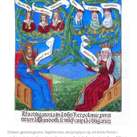
Drzewo genealogiczne Jagiellonów, zaczynające się od króla Polski i