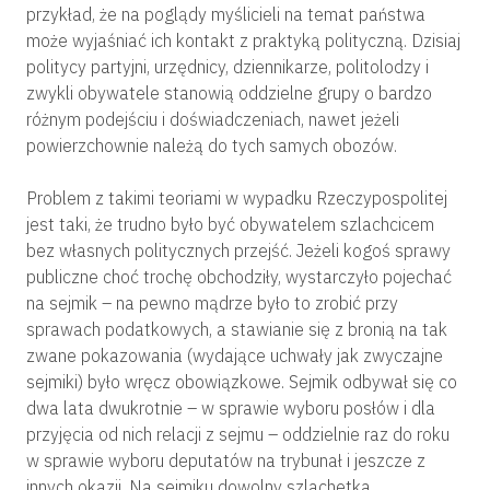
przykład, że na poglądy myślicieli na temat państwa
może wyjaśniać ich kontakt z praktyką polityczną. Dzisiaj
politycy partyjni, urzędnicy, dziennikarze, politolodzy i
zwykli obywatele stanowią oddzielne grupy o bardzo
różnym podejściu i doświadczeniach, nawet jeżeli
powierzchownie należą do tych samych obozów.
Problem z takimi teoriami w wypadku Rzeczypospolitej
jest taki, że trudno było być obywatelem szlachcicem
bez własnych politycznych przejść. Jeżeli kogoś sprawy
publiczne choć trochę obchodziły, wystarczyło pojechać
na sejmik – na pewno mądrze było to zrobić przy
sprawach podatkowych, a stawianie się z bronią na tak
zwane pokazowania (wydające uchwały jak zwyczajne
sejmiki) było wręcz obowiązkowe. Sejmik odbywał się co
dwa lata dwukrotnie – w sprawie wyboru posłów i dla
przyjęcia od nich relacji z sejmu – oddzielnie raz do roku
w sprawie wyboru deputatów na trybunał i jeszcze z
innych okazji. Na sejmiku dowolny szlachetka