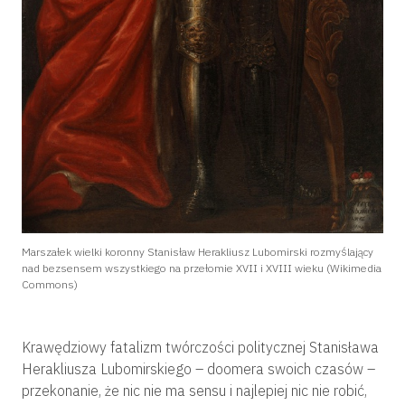
Marszałek wielki koronny Stanisław Herakliusz Lubomirski rozmyślający
nad bezsensem wszystkiego na przełomie XVII i XVIII wieku (Wikimedia
Commons)
Krawędziowy fatalizm twórczości politycznej Stanisława
Herakliusza Lubomirskiego – doomera swoich czasów –
przekonanie, że nic nie ma sensu i najlepiej nic nie robić,