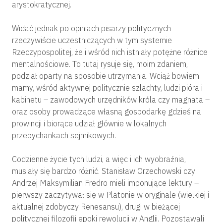
arystokratycznej.
Widać jednak po opiniach pisarzy politycznych
rzeczywiście uczestniczących w tym systemie
Rzeczypospolitej, że i wśród nich istniały potężne różnice
mentalnościowe. To tutaj rysuje się, moim zdaniem,
podział oparty na sposobie utrzymania. Wciąż bowiem
mamy, wśród aktywnej politycznie szlachty, ludzi pióra i
kabinetu – zawodowych urzędników króla czy magnata –
oraz osoby prowadzące własną gospodarkę gdzieś na
prowincji i biorące udział głównie w lokalnych
przepychankach sejmikowych.
Codzienne życie tych ludzi, a więc i ich wyobraźnia,
musiały się bardzo różnić. Stanisław Orzechowski czy
Andrzej Maksymilian Fredro mieli imponujące lektury –
pierwszy zaczytywał się w Platonie w oryginale (wielkiej i
aktualnej zdobyczy Renesansu), drugi w bieżącej
politycznej filozofii epoki rewolucji w Anglii. Pozostawali