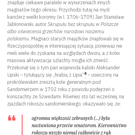
znajduje ciekawe paralele w wynurzeniach innych
magnatów tego okresu. Przychodzi tutaj na myśl
kanclerz wielki koronny (w l. 1706-1709) Jan Stanisław
Jabłonowski, autor
Skrupułu
bez skrupułu w Polszcze
albo oświecenia
grzechów narodowi naszemu
polskiemu
. Magnaci starych majątków znajdowali się w
Rzeczypospolitej w interesującej sytuacji, ponieważ nie
mieli wiele do zyskania na względach dworu, a z kolei
masowa aktywizacja szlachty mogła ich zmieść.
Przekonał się o tym pan wojewoda kaliski Aleksander
4
Lipski – tytułujący się „hrabią z Lipia”
– usieczony na
prokrólewskim zresztą kole generalnym pod
Sandomierzem w 1702 roku z powodu podejrzeń o
konszachty ze Szwedami. Również sto lat wcześniej, na
zjazdach rokoszu sandomierskiego, okazywało się, że:
ogromna większość zebranych (…) była
nastawiona przeciw senatorom. Kierownictwo
rokoszu wyszło niemal całkowicie z rąk