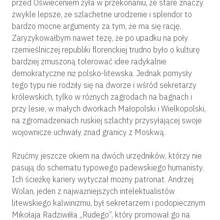
przed Oświeceniem żyła w przekonaniu, że stare znaczy
zwykle lepsze, że szlachetne urodzenie i splendor to
bardzo mocne argumenty za tym, że ma się rację.
Zaryzykowałbym nawet tezę, że po upadku na poły
rzemieślniczej republiki florenckiej trudno było o kulturę
bardziej zmuszoną tolerować idee radykalnie
demokratyczne niż polsko-litewska. Jednak pomysły
tego typu nie rodziły się na dworze i wśród sekretarzy
królewskich, tylko w różnych zagrodach na bagnach i
przy lesie, w małych dworkach Małopolski i Wielkopolski,
na zgromadzeniach ruskiej szlachty przysyłającej swoje
wojownicze uchwały znad granicy z Moskwą.
Rzućmy jeszcze okiem na dwóch urzędników, którzy nie
pasują do schematu typowego padewskiego humanisty.
Ich ścieżkę kariery wytyczał możny patronat. Andrzej
Wolan, jeden z najważniejszych intelektualistów
litewskiego kalwinizmu, był sekretarzem i podopiecznym
Mikołaja Radziwiłła „Rudego”, który promował go na