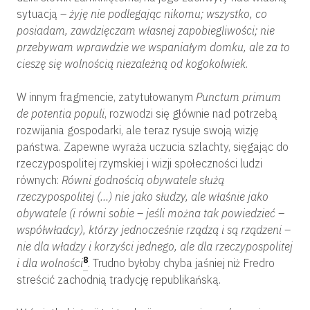
sytuacją –
żyję nie podlegając nikomu; wszystko, co
posiadam, zawdzięczam własnej zapobiegliwości; nie
przebywam wprawdzie we wspaniałym domku, ale za to
cieszę się wolnością niezależną od kogokolwiek
.
W innym fragmencie, zatytułowanym
Punctum primum
de potentia populi
, rozwodzi się głównie nad potrzebą
rozwijania gospodarki, ale teraz rysuje swoją wizję
państwa. Zapewne wyraża uczucia szlachty, sięgając do
rzeczypospolitej rzymskiej i wizji społeczności ludzi
równych:
Równi godnością obywatele służą
rzeczypospolitej (…) nie jako słudzy, ale właśnie jako
obywatele (i równi sobie – jeśli można tak powiedzieć –
współwładcy), którzy jednocześnie rządzą i są rządzeni –
nie dla władzy i korzyści jednego, ale dla rzeczypospolitej
8
i dla wolności
. Trudno byłoby chyba jaśniej niż Fredro
streścić zachodnią tradycję republikańską.