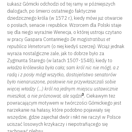
Łukasz Górnicki odchodzi od tej ramy w późniejszych
dialogach, po śmierci ostatniego faktycznie
dziedzicznego króla (w 1572 r.), kiedy mówi już otwarcie
o posłach, senacie i republice. Wzorcem dla Polski staje
się dla niego wyraźnie Wenecja, o której ustroju czytano
w pracy Gaspara Contariniego
De magistratibus et
republica Venetorum
(o niej kiedyś szerzej). Wciąż jednak
wyraża nostalgiczne żale, jak to dobrze było za
Zygmunta Starego (w latach 1507-1548), kiedy to
władza królewska była cała; sam król nic nie mógł, a z
radą i z posły mógł wszytko, dostojeństwo senatorów
było nienaruszone, posłowie nie przywłaszczali sobie
więcej władzy (…) król na jednym miejscu ustawicznie
3
mieszkał, a nie próżnował, ale sądził
.
Ciekawym też
powracającym motywem w twórczości Górnickiego jest
narzekanie na hałasy, które podobno pojawiały się
wszędzie, gdzie zajechał dwór i nikt nie raczył w Polsce
uciszać losowych krzykaczy i niepotrafiącego się
zachować plebsu.