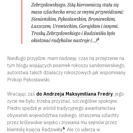
Zebrzydowskiego. Siłą kierowniczą stała się
masa szlachecka wraz ze swymi przywódcami:
Sienieńskim, Pękosławskim, Broniewskim,
Łaszczem, Urowieckim, Gorajskim i innymi.
Troską Zebrzydowskiego i Radziwiłła było
5
okiełznać radykalne nastroje (…)
Niedługo przyjdzie, mam nadzieję, czas na przejrzenie na
tym blogu wojujących pisemek rokoszu sandomierskiego,
autorstwa takich działaczy rokoszowych jak wspomniany
Prokop Pękosławski.
Wracając zaś
do Andrzeja Maksymiliana Fredry
, jego
życie nie było, trzeba przyznać, szczególnie spokojne.
Fredro spędził je wśród tradycyjnego awanturnictwa
obywateli województwa ruskiego, straszenia szlachty
przez królewskie wojsko i zrywania mu sejmów przez
6
klientelę księcia Radziwiłła
. Ale co uderza w