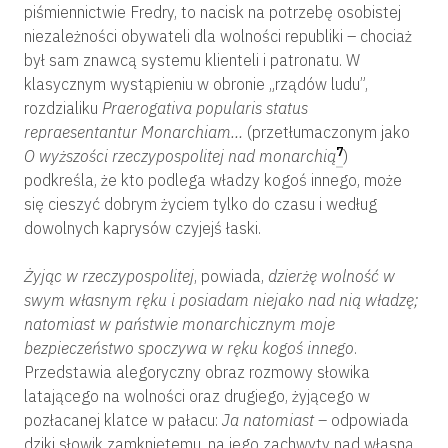
piśmiennictwie Fredry, to nacisk na potrzebę osobistej
niezależności obywateli dla wolności republiki – chociaż
był sam znawcą systemu klienteli i patronatu. W
klasycznym wystąpieniu w obronie „rządów ludu”,
rozdzialiku
Praerogativa popularis status
repraesentantur Monarchiam…
(przetłumaczonym jako
7
O wyższości rzeczypospolitej nad monarchią
)
podkreśla, że kto podlega władzy kogoś innego, może
się cieszyć dobrym życiem tylko do czasu i według
dowolnych kaprysów czyjejś łaski.
Żyjąc w rzeczypospolitej
, powiada,
dzierżę wolność w
swym własnym ręku i posiadam niejako nad nią władzę;
natomiast w państwie monarchicznym moje
bezpieczeństwo spoczywa w ręku kogoś innego
.
Przedstawia alegoryczny obraz rozmowy słowika
latającego na wolności oraz drugiego, żyjącego w
pozłacanej klatce w pałacu:
Ja natomiast –
odpowiada
dziki słowik zamkniętemu, na jego zachwyty nad własną