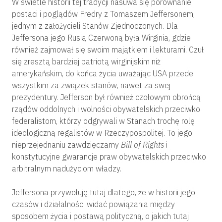
W świetle historii tej tradycji nasuwa się porównanie
postaci i poglądów Fredry z Tomaszem Jeffersonem,
jednym z założycieli Stanów Zjednoczonych. Dla
Jeffersona jego Rusią Czerwoną była Wirginia, gdzie
również zajmował się swoim majątkiem i lekturami. Czuł
się zresztą bardziej patriotą wirginijskim niż
amerykańskim, do końca życia uważając USA przede
wszystkim za związek stanów, nawet za swej
prezydentury. Jefferson był również czołowym obrońcą
rządów oddolnych i wolności obywatelskich przeciwko
federalistom, którzy odgrywali w Stanach trochę rolę
ideologiczną regalistów w Rzeczypospolitej. To jego
nieprzejednaniu zawdzięczamy
Bill of Rights
i
konstytucyjne gwarancje praw obywatelskich przeciwko
arbitralnym nadużyciom władzy.
Jeffersona przywołuję tutaj dlatego, że w historii jego
czasów i działalności widać powiązania między
sposobem życia i postawą polityczną, o jakich tutaj