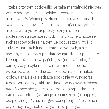
Trzeba przy tym podkreślić, że taka mentalność nie była
wcale specyficzna dla polsko-litewskiej mieszaniny
ustrojowej. W Wenecji, w Niderlandach, w kantonach
szwajcarskich również dominowali bogaci patrycjusze i
miejscowa arystokracja, przy różnym stopniu
spolegliwości szerszego ludu. Historyczne znaczenie
tych rządów polega na tym, że dopuszczały myśl o
ludziach-istotach fundamentalnie wolnych, a nie
spętanych jako czyiś poddani od narodzin aż po śmierć.
Dzisiaj, może na naszą zgubę, zaginęła wśród ogółu
pamięć, czym była monarchia w Europie. Ludzie
wyobrażają sobie ładne bale z księżniczkami i jakąś
królową angielską siedzącą spokojnie w Windsorze.
Kiedy Górnicki czy taki Machiavelli w
W rozważaniach
nad dziesięcioksięgiem
piszą, że tylko republika może
dać obywatelom gwarancję nienaruszonego majątku,
bezpiecznego życia, niezgwałconej żony i córek, to ich
czytelnicy mogli sobie natychmiast plastycznie