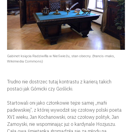
Gabinet księcia Radziwiłła w Nieświeżu, stan obecny. (francis-maks,
Wikimedia Commons)
Trudno nie dostrzec tutaj kontrastu z karierą takich
postaci jak Górnicki czy Goślicki.
Startowali oni jako członkowie tejże samej „mafii
padewskiej”, z której wywodził się czołowy polski poeta
XVI wieku, Jan Kochanowski, oraz czołowy polityk, Jan
Zamoyski, nie wspominając już o kardynale Hozjuszu.
Cała owa śmietanka gromadziła się za młodu na