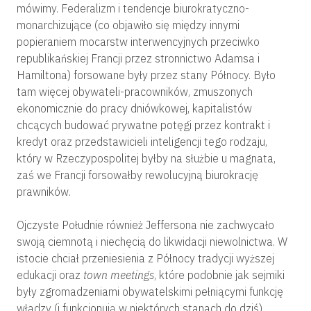
mówimy. Federalizm i tendencje biurokratyczno-
monarchizujące (co objawiło się między innymi
popieraniem mocarstw interwencyjnych przeciwko
republikańskiej Francji przez stronnictwo Adamsa i
Hamiltona) forsowane były przez stany Północy. Było
tam więcej obywateli-pracowników, zmuszonych
ekonomicznie do pracy dniówkowej, kapitalistów
chcących budować prywatne potęgi przez kontrakt i
kredyt oraz przedstawicieli inteligencji tego rodzaju,
który w Rzeczypospolitej byłby na służbie u magnata,
zaś we Francji forsowałby rewolucyjną biurokrację
prawników.
Ojczyste Południe również Jeffersona nie zachwycało
swoją ciemnotą i niechęcią do likwidacji niewolnictwa. W
istocie chciał przeniesienia z Północy tradycji wyższej
edukacji oraz
town meetings
, które podobnie jak sejmiki
były zgromadzeniami obywatelskimi pełniącymi funkcję
władzy (i funkcjonują w niektórych stanach do dziś).