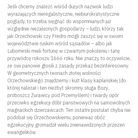
Jeśli chcemy znaleźć wśród dużych nazwisk ludzi
wyrażających nieregalistyczne, niebiurokratystyczne
poglądy, to trzeba sięgnąć do wspomnianych już
względnie niezależnych gospodarzy – ludzi, którzy tak
jak Orzechowski czy Fredro mogli zaszyć się w swoim
województwie ruskim wśród sąsiadów – albo jak
Lubomirski mieli fortunę w czwartym pokoleniu i tatę
przywódcę rokoszu 1666 roku. Nie znaczy to oczywiście,
że owi panowie głosili z zasady przekaz bezinteresowny.
W geometrycznych teoriach złotej wolności
Orzechowskiego znajdziemy i kult klasy kapłańskiej (do
której należał i ten niezbyt skromny sługa Boży,
proboszcz Żurawicy pod Przemyślem) i twardy opór
przeciwko egzekucji dóbr państwowych na samowolnych
magnackich dzierżawcach. Ten ostatni postulat chyba nie
podobał się Orzechowskiemu, ponieważ obóz
egzekucyjny gromadził wielu znienawidzonych przezeń
ewangelików.