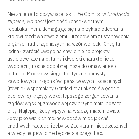
Nie zmienia to oczywiście faktu, że Górnicki w
Drodze do
zupełnej wolności
jest dość konsekwentnym
republikaninem, domagając się na przykład odebrania
królowi rozdawnictwa ziemi i urzędów oraz ustanowienia
prężnych rad urzędniczych na wzór wenecki. Chcę tu
jednak zwrócić uwagę na chwilę nie na projekty
ustrojowe, ale na elitarny i dworski charakter jego
wyobraźni, trochę podobnej może do omawianego
ostatnio Modrzewskiego. Polityczne pomysły
zawodowych urzędników, państwowych i kościelnych
(również wspomniany Górnicki miał niższe święcenia
duchowne) krążyły wokół lepszego zorganizowania
rządów wąskiej, zawodowej czy przynajmniej bogatej
elity. Najlepiej, żeby wpływ na władzę miało niewielu,
żeby jako wielkich możnowładców mieć jakichś
cnotliwych nadludzi i żeby ścigać karami nieposłusznych,
a wtedy na pewno nie będzie się czego bać.