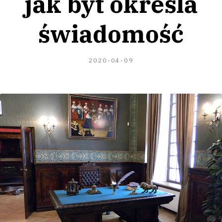
jak byt określa
świadomość
2020-
2020-04-09
08-
04