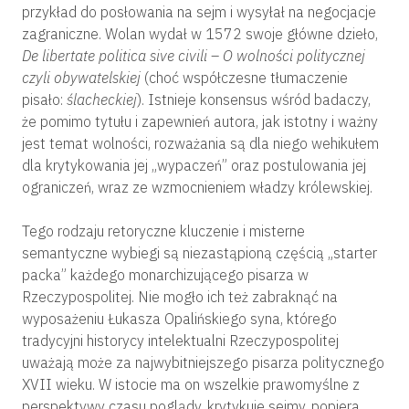
przykład do posłowania na sejm i wysyłał na negocjacje
zagraniczne. Wolan wydał w 1572 swoje główne dzieło,
De libertate politica sive civili –
O wolności politycznej
czyli obywatelskiej
(choć współczesne tłumaczenie
pisało:
ślacheckiej
). Istnieje konsensus wśród badaczy,
że pomimo tytułu i zapewnień autora, jak istotny i ważny
jest temat wolności, rozważania są dla niego wehikułem
dla krytykowania jej „wypaczeń” oraz postulowania jej
ograniczeń, wraz ze wzmocnieniem władzy królewskiej.
Tego rodzaju retoryczne kluczenie i misterne
semantyczne wybiegi są niezastąpioną częścią „starter
packa” każdego monarchizującego pisarza w
Rzeczypospolitej. Nie mogło ich też zabraknąć na
wyposażeniu Łukasza Opalińskiego syna, którego
tradycyjni historycy intelektualni Rzeczypospolitej
uważają może za najwybitniejszego pisarza politycznego
XVII wieku. W istocie ma on wszelkie prawomyślne z
perspektywy czasu poglądy, krytykuje sejmy, popiera