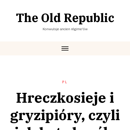
Skip
to
The Old Republic
content
Konwulsje ancien régime'ów
PL
Hreczkosieje i
gryzipióry, czyli