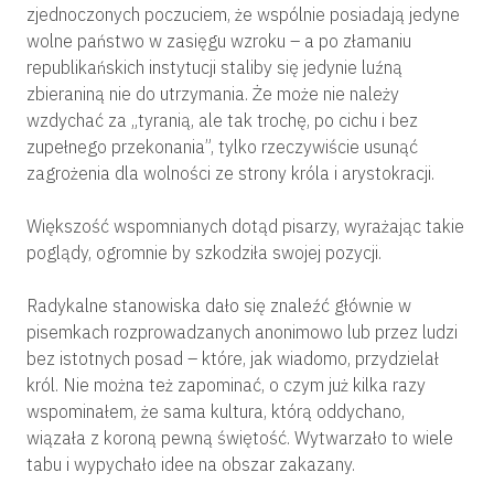
zjednoczonych poczuciem, że wspólnie posiadają jedyne
wolne państwo w zasięgu wzroku – a po złamaniu
republikańskich instytucji staliby się jedynie luźną
zbieraniną nie do utrzymania. Że może nie należy
wzdychać za „tyranią, ale tak trochę, po cichu i bez
zupełnego przekonania”, tylko rzeczywiście usunąć
zagrożenia dla wolności ze strony króla i arystokracji.
Większość wspomnianych dotąd pisarzy, wyrażając takie
poglądy, ogromnie by szkodziła swojej pozycji.
Radykalne stanowiska dało się znaleźć głównie w
pisemkach rozprowadzanych anonimowo lub przez ludzi
bez istotnych posad – które, jak wiadomo, przydzielał
król. Nie można też zapominać, o czym już kilka razy
wspominałem, że sama kultura, którą oddychano,
wiązała z koroną pewną świętość. Wytwarzało to wiele
tabu i wypychało idee na obszar zakazany.