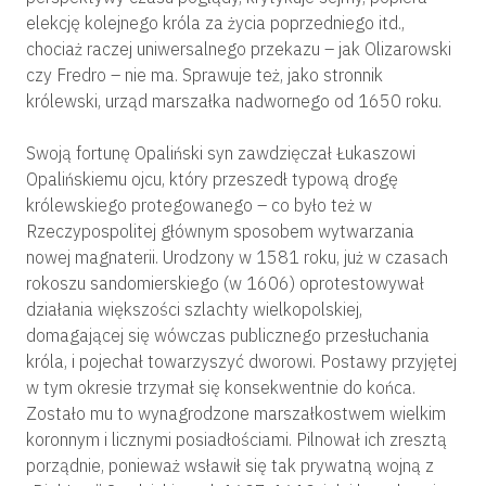
elekcję kolejnego króla za życia poprzedniego itd.,
chociaż raczej uniwersalnego przekazu – jak Olizarowski
czy Fredro – nie ma. Sprawuje też, jako stronnik
królewski, urząd marszałka nadwornego od 1650 roku.
Swoją fortunę Opaliński syn zawdzięczał Łukaszowi
Opalińskiemu ojcu, który przeszedł typową drogę
królewskiego protegowanego – co było też w
Rzeczypospolitej głównym sposobem wytwarzania
nowej magnaterii. Urodzony w 1581 roku, już w czasach
rokoszu sandomierskiego (w 1606) oprotestowywał
działania większości szlachty wielkopolskiej,
domagającej się wówczas publicznego przesłuchania
króla, i pojechał towarzyszyć dworowi. Postawy przyjętej
w tym okresie trzymał się konsekwentnie do końca.
Zostało mu to wynagrodzone marszałkostwem wielkim
koronnym i licznymi posiadłościami. Pilnował ich zresztą
porządnie, ponieważ wsławił się tak prywatną wojną z