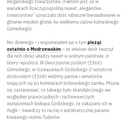
eleganckiego towarzystwa. (Faktem jest, że w
warunkach Rzeczypospolitej nawet „eleganckie
towarzystwo” oznaczało dość rubaszne biesiadowanie w
głównie męskim gronie, ku wielkiemu żalowi kulturalnego
Górnickiego).
Nic dziwnego – i wspominałem już o tym
pisząc
ostatnio o Modrzewskim
– że właśnie dwór tworzył
dla nich obraz władzy nawet w wolnym państwie,
in
libera
republica
. W
Dworzaninie polskim
(1566)
Górnickiego, w rozważaniach Goślickiego
O senatorze
doskonałym
(1568) widzimy panów i senatorów
snujących się po komnatach królewskiego zamku. Można
się zastanawiać, co takiego było skandalicznego we
względnie praworządnych i zachowawczych
wynurzeniach biskupa Goślickiego, że zakazano ich w
Anglii – świadczy to raczej o autokratycznej paranoi
krwawego reżimu Tudorów.