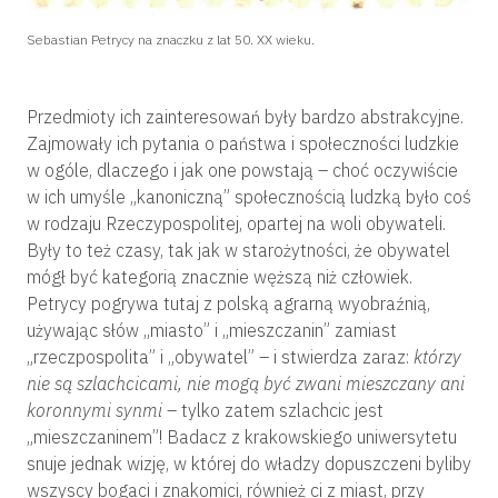
Sebastian Petrycy na znaczku z lat 50. XX wieku.
Przedmioty ich zainteresowań były bardzo abstrakcyjne.
Zajmowały ich pytania o państwa i społeczności ludzkie
w ogóle, dlaczego i jak one powstają – choć oczywiście
w ich umyśle „kanoniczną” społecznością ludzką było coś
w rodzaju Rzeczypospolitej, opartej na woli obywateli.
Były to też czasy, tak jak w starożytności, że obywatel
mógł być kategorią znacznie węższą niż człowiek.
Petrycy pogrywa tutaj z polską agrarną wyobraźnią,
używając słów „miasto” i „mieszczanin” zamiast
„rzeczpospolita” i „obywatel” – i stwierdza zaraz:
którzy
nie są szlachcicami, nie mogą być zwani mieszczany ani
koronnymi synmi
– tylko zatem szlachcic jest
„mieszczaninem”! Badacz z krakowskiego uniwersytetu
snuje jednak wizję, w której do władzy dopuszczeni byliby
wszyscy bogaci i znakomici, również ci z miast, przy