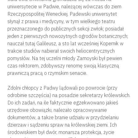
uniwersytecie w Padwie, należącej wówczas do ziem
Rzeczypospolitej Weneckiej. Padewski uniwersytet
słynął z prawa i medycyny, w tym wielkiego teatru
przeznaczonego do publicznych sekcji zwłok; posiadał
jeden z pierwszych nowożytnych ogrodów botanicznych;
nauczał tutaj Galileusz, a sto lat wcześniej Kopernik w
trakcie studiów nabierał swoich heliocentrycznych
pomysłów. Na tej uczelni młody Zamoyski był pewien
czas rektorem, zdobywszy renomę swoją klasyczną
prawniczą pracą o rzymskim senacie.
Zdolni chłopcy z Padwy lądowali po powrocie (przy
odrobinie szczęścia) na posadzie sekretarzy królewskich.
Do ich zadań, na ile faktycznie egzekwowano jakieś
urzędowe obowiązki, należało opracowywanie
dokumentów, a także branie udziału w przydzielaniu
dzierżaw i sądzeniu spraw na królewskiej ziemi. Ich
środowiskiem był dwór, monarsza protekcja, życie