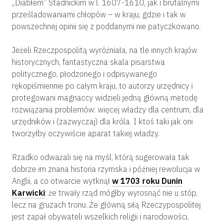
„Diabłem” Stadnickim w l. 1607-1610, jak i brutalnymi
prześladowaniami chłopów – w kraju, gdzie i tak w
powszechnej opinii się z poddanymi nie patyczkowano.
Jeżeli Rzeczpospolitą wyróżniała, na tle innych krajów
historycznych, fantastyczna skala pisarstwa
politycznego, płodzonego i odpisywanego
rękopiśmiennie po całym kraju, to autorzy urzędnicy i
protegowani magnaccy widzieli jedną główną metodę
rozwiązania problemów: więcej władzy dla centrum, dla
urzędników i (zazwyczaj) dla króla. I ktoś taki jak oni
tworzyłby oczywiście aparat takiej władzy.
Rzadko odważali się na myśl, którą sugerowała tak
dobrze im znana historia rzymska i później rewolucja w
Anglii, a co otwarcie wytknął
w 1703 roku Dunin
Karwicki
: że trwały rząd mógłby wyrosnąć nie u stóp,
lecz na gruzach tronu. Że główną siłą Rzeczypospolitej
jest zapał obywateli wszelkich religii i narodowości,