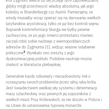
król Zygmunt wielce by się przejął tymi zapowiedziami,
gdyby mógł przechwycić władzę absolutną, jak jego
koledzy w Brandenburgii czy Austrii. Pamiętajmy, że
wtedy musiałby wciąż opierać się na darowaniu wielkich
latyfundiów arystokracji, tylko że już bez kontroli sejmu.
Bojownik kontrreformacji Skarga nie byłby pewnie
zachwycony, że po jego śmierci protestanci również
zaczęli robić sobie nadzieje z wiernopoddańczych
adresów do Zygmunta III, widząc własne osłabienie
2
polityczne
. Wynikało ono zresztą z jego
dyskryminacyjnej polityki. Podobne nastroje można
znaleźć w literaturze plebejskiej.
Generalnie każdy odsunięty i niezadowolony śnił o
rozwiązaniu swoich problemów przez silną rękę króla.
Jest świadectwem wielkiej siły systemu i determinacji
masy szlacheckiej, oraz pewnych jej sojuszników z
wielkich miast Prus Królewskich, że nie doszło w Polsce i
na Litwie do ustanowienia typowej monarchii