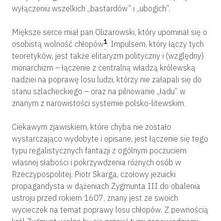
wyłączeniu wszelkich „bastardów” i „ubogich”.
Miększe serce miał pan Olizarowski, który upominał się o
1
osobistą wolność chłopów
. Impulsem, który łączy tych
teoretyków, jest także elitaryzm polityczny i (względny)
monarchizm – łączenie z centralną władzą królewską
nadziei na poprawę losu ludzi, którzy nie załapali się do
stanu szlacheckiego – oraz na pilnowanie „ładu” w
znanym z narowistości systemie polsko-litewskim.
Ciekawym zjawiskiem, które chyba nie zostało
wystarczająco wydobyte i opisane, jest łączenie się tego
typu regalistycznych fantazji z ogólnym poczuciem
własnej słabości i pokrzywdzenia różnych osób w
Rzeczypospolitej. Piotr Skarga, czołowy jezuicki
propagandysta w dążeniach Zygmunta III do obalenia
ustroju przed rokiem 1607, znany jest ze swoich
wycieczek na temat poprawy losu chłopów. Z pewnością