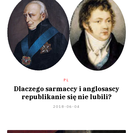
PL
Dlaczego sarmaccy i anglosascy
republikanie się nie lubili?
2020-
2018-06-04
06-
29