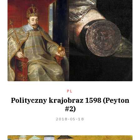
PL
Polityczny krajobraz 1598 (Peyton
#2)
2020-
2018-05-18
07-
04