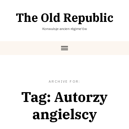
Skip
to
The Old Republic
content
Konwulsje ancien régime'ów
ARCHIVE FOR:
Tag:
Autorzy
angielscy