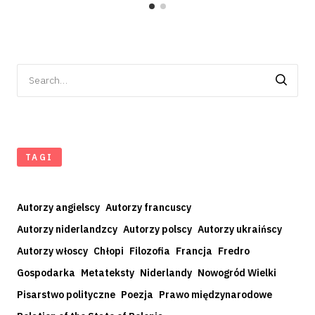
Search
for:
TAGI
Autorzy angielscy
Autorzy francuscy
Autorzy niderlandzcy
Autorzy polscy
Autorzy ukraińscy
Autorzy włoscy
Chłopi
Filozofia
Francja
Fredro
Gospodarka
Metateksty
Niderlandy
Nowogród Wielki
Pisarstwo polityczne
Poezja
Prawo międzynarodowe