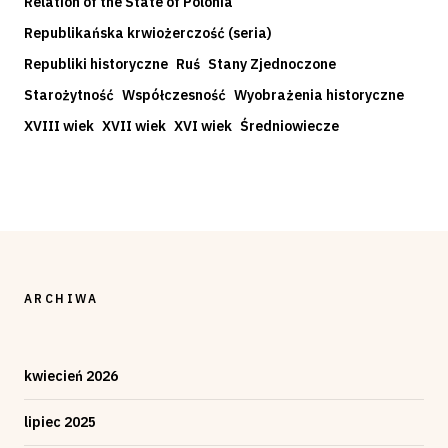
Relation of the State of Polonia
Republikańska krwiożerczość (seria)
Republiki historyczne
Ruś
Stany Zjednoczone
Starożytność
Współczesność
Wyobrażenia historyczne
XVIII wiek
XVII wiek
XVI wiek
Średniowiecze
ARCHIWA
kwiecień 2026
lipiec 2025