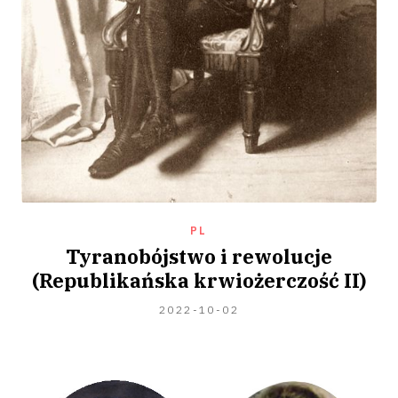
PL
Tyranobójstwo i rewolucje
(Republikańska krwiożerczość II)
2024-
2022-10-02
04-
02